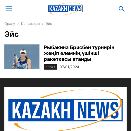
Оралу
Кілтсөздер
Эйс
Эйс
Рыбакина Брисбен турнирін
жеңіп әлемнің үшінші
ракеткасы атанды
07/01/2024
CПОРТ