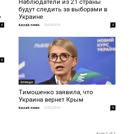
Наблюдатели из 21 страны
будут следить за выборами в
»
Украине
kazak news
-
16/04/2019
0
0
0
Әлемде
Тимошенко заявила, что
Украина вернет Крым
kazak news
-
12/02/2019
0
Page 1 of 2