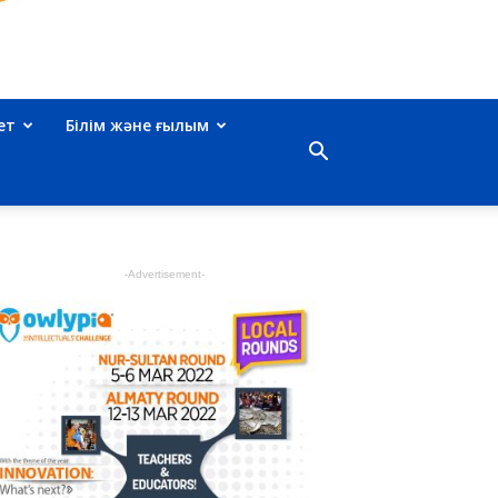
ет
Білім және ғылым
-Advertisement-