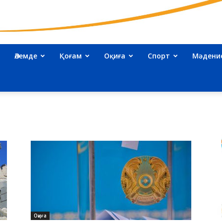
Әлемде
Қоғам
Оқиға
Спорт
Мәдени
kazakhnews.kz
–
Қазақстан
Оқиға