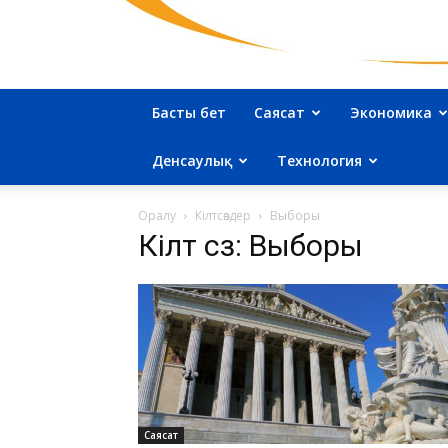
Басты бет
Саясат
Экономика
Денсаулық
Технология
Оралу
Кілтсөздер
Выборы
Кілт сөз: Выборы
Саясат