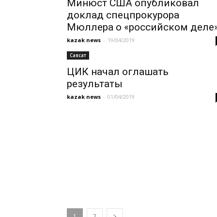
Минюст США опубликовал
доклад спецпрокурора
Мюллера о «российском деле
kazak news
-
19/04/2019
Саясат
ЦИК начал оглашать
результаты
kazak news
-
01/04/2019
1
2