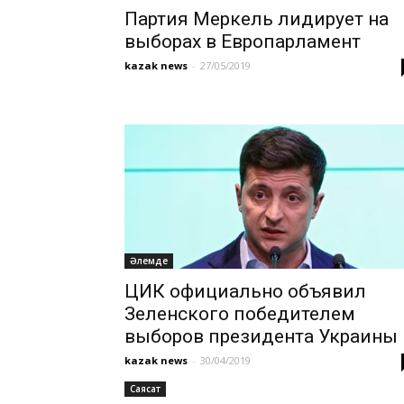
Партия Меркель лидирует на
выборах в Европарламент
kazak news
-
27/05/2019
Әлемде
ЦИК официально объявил
Зеленского победителем
выборов президента Украины
kazak news
-
30/04/2019
Саясат