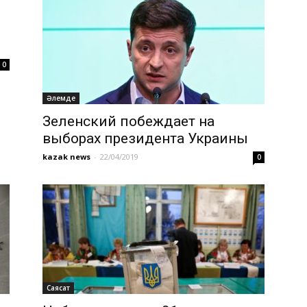
0
Әлемде
Зеленский побеждает на
выборах президента Украины
kazak news
-
22/04/2019
0
Саясат