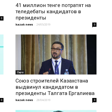
41 миллион тенге потратят на
теледебаты кандидатов в
президенты
0
және
kazak news
-
24/05/2019
0
әлем
Оқиға
Союз строителей Казахстана
выдвинул кандидатом в
жаңалықтары
президенты Талгата Ергалиева
kazak news
-
28/04/2019
0
0