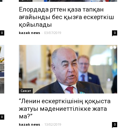
Елордада өрттен қаза тапқан
ағайынды бес қызға ескерткіш
қойылады
kazak news
-
03/07/2019
0
0
Саясат
“Ленин ескерткішінің қоқыста
жатуы мәдениеттілікке жата
ма?”
0
kazak news
-
13/02/2019
0