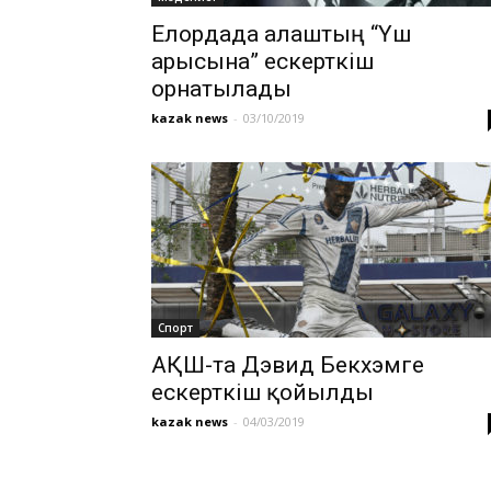
Елордада алаштың “Үш
арысына” ескерткіш
орнатылады
kazak news
-
03/10/2019
Cпорт
АҚШ-та Дэвид Бекхэмге
ескерткіш қойылды
kazak news
-
04/03/2019