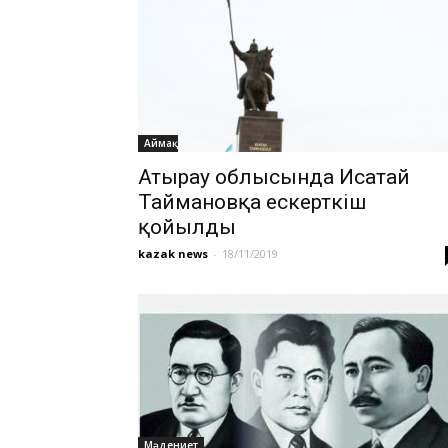
Аймақ
Атырау облысында Исатай
Таймановқа ескерткіш
қойылды
kazak news
-
18/11/2019
Мәдениет