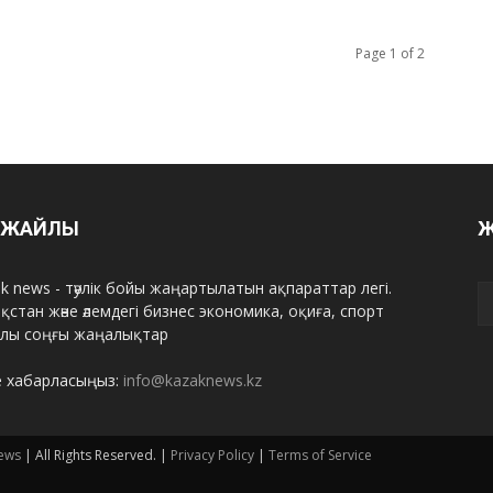
Page 1 of 2
З ЖАЙЛЫ
Ж
k news - тәулік бойы жаңартылатын ақпараттар легі.
қстан және әлемдегі бизнес экономика, оқиға, спорт
алы соңғы жаңалықтар
е хабарласыңыз:
info@kazaknews.kz
ews
| All Rights Reserved. |
Privacy Policy
|
Terms of Service