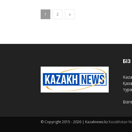
1
2
БІ
Kaza
Қаза
тур
Бізг
© Copyright 2015 -
2026 | Kazaknews.kz
Kazakhstan N