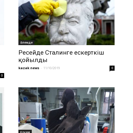
Әлемде
Ресейде Сталинге ескерткіш
қойылды
kazak news
-
11/10/2019
0
0
Қоғам