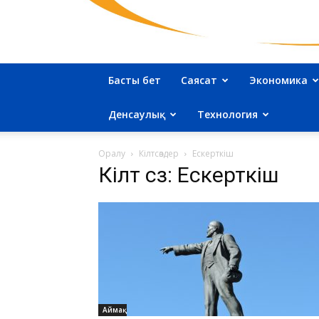
Басты бет
Саясат
Экономика
Денсаулық
Технология
Оралу
Кілтсөздер
Ескерткіш
Кілт сөз: Ескерткіш
Аймақ