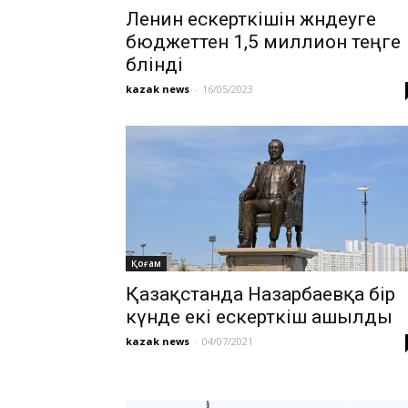
Ленин ескерткішін жөндеуге
бюджеттен 1,5 миллион теңге
бөлінді
kazak news
-
16/05/2023
Қоғам
Қазақстанда Назарбаевқа бір
күнде екі ескерткіш ашылды
kazak news
-
04/07/2021