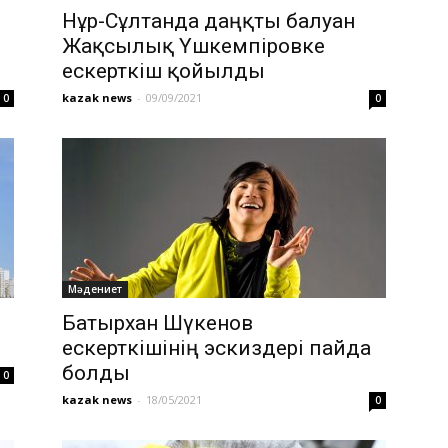
Нұр-Сұлтанда даңқты балуан
Жақсылық Үшкемпіровке
ескерткіш қойылды
және
kazak news
-
09/09/2021
0
0
әлем
Мәдениет
Батырхан Шүкенов
ескерткішінің эскиздері пайда
жаңалықтары
болды
0
kazak news
-
18/05/2021
0