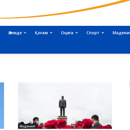
Әлемде
Қоғам
Оқиға
Спорт
Мәдени
kazakhnews.kz
–
Қазақстан
Мәдениет