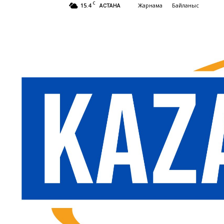
C
15.4
Жарнама
Байланыс
АСТАНА