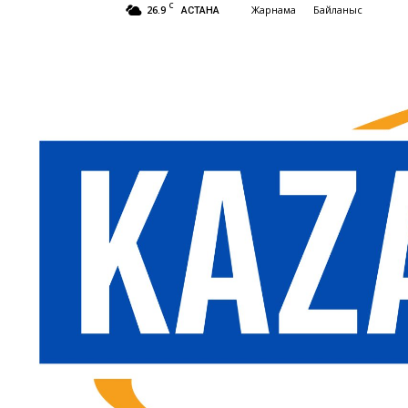
C
26.9
Жарнама
Байланыс
АСТАНА