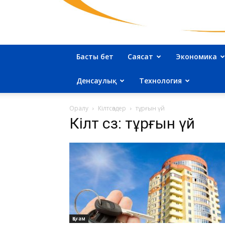
Басты бет
Саясат
Экономика
Денсаулық
Технология
Оралу
Кілтсөздер
тұрғын үй
Кілт сөз: тұрғын үй
Қоғам