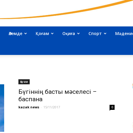
Әлемде
Қоғам
Оқиға
Спорт
Мәдени
kazakhnews.kz
Қоғам
–
Бүгіннің басты мәселесі –
баспана
kazak news
-
15/11/2017
0
Қазақстан