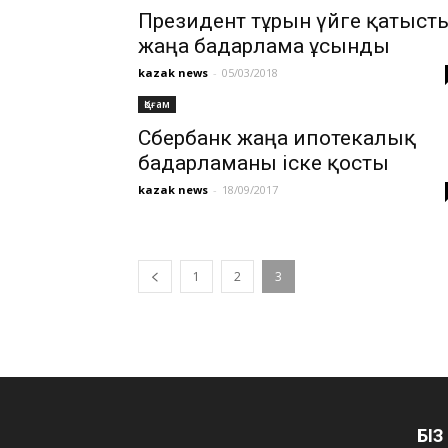
Президент тұрғын үйге қатыст
жаңа бағдарлама ұсынды
kazak news
-
05/03/2018
Қоғам
Сбербанк жаңа ипотекалық
бағдарламаны іске қосты
kazak news
-
18/09/2017
1
2
3
БІ