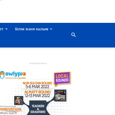
ет
Білім және ғылым
-Advertisement-