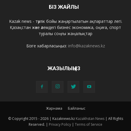
БІЗ ЖАЙЛЫ
Kazak news - тәулік бойы жаңартылатын ақпараттар легі.
Қазақстан және әлемдегі бизнес экономика, оқиға, спорт
туралы соңғы жаңалықтар
Бізге хабарласыңыз:
info@kazaknews.kz
ЖАЗЫЛЫҢЫЗ
Жарнама
Байланыс
© Copyright 2015 -
2026 | Kazaknews.kz
Kazakhstan News
| All Rights
Reserved. |
Privacy Policy
|
Terms of Service