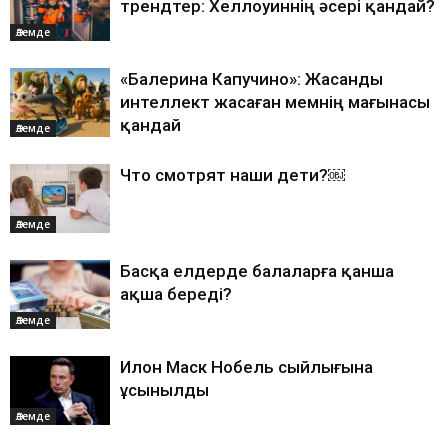
трендтер: Хеллоуиннің әсері қандай?
Әлемде
«Балерина Капучино»: Жасанды
интеллект жасаған мемнің мағынасы
қандай
Әлемде
Что смотрят наши дети?￼
Әлемде
Басқа елдерде балаларға қанша
ақша береді?
Әлемде
Илон Маск Нобель сыйлығына
ұсынылды
Әлемде