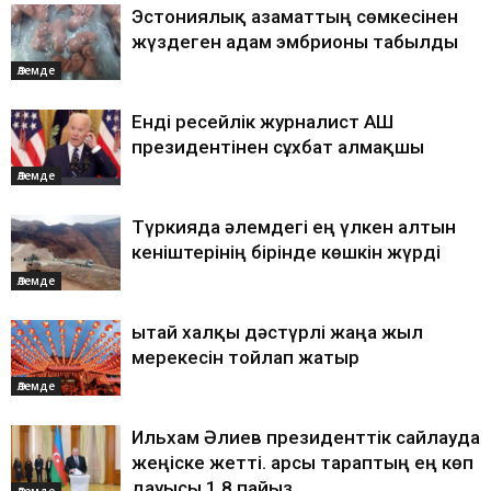
Эстониялық азаматтың сөмкесінен
жүздеген адам эмбрионы табылды
Әлемде
Енді ресейлік журналист АҚШ
президентінен сұхбат алмақшы
Әлемде
Түркияда әлемдегі ең үлкен алтын
кеніштерінің бірінде көшкін жүрді
Әлемде
Қытай халқы дәстүрлі жаңа жыл
мерекесін тойлап жатыр
Әлемде
Ильхам Әлиев президенттік сайлауда
жеңіске жетті. Қарсы тараптың ең көп
дауысы 1,8 пайыз
Әлемде