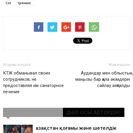
Сот
тренинг
Алдыңғы мақала
Жаңа мақала
КТЖ обманывал своих
Аудандар мен облыстық
сотрудников, не
маңызы бар қала әкімдерін
предоставляя им санаторное
сайлау аяқталды
лечение
ҰҚСАС МАҚАЛАЛАР
ДӘЛ ОСЫ АВТОРДІКІ
Қазақстан қоғамы және шетелдік