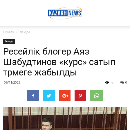
Оралу
Әлемде
Әлемде
Ресейлік блогер Аяз
Шабудтинов «курс» сатып
түрмеге жабылды
06/11/2023
0
66