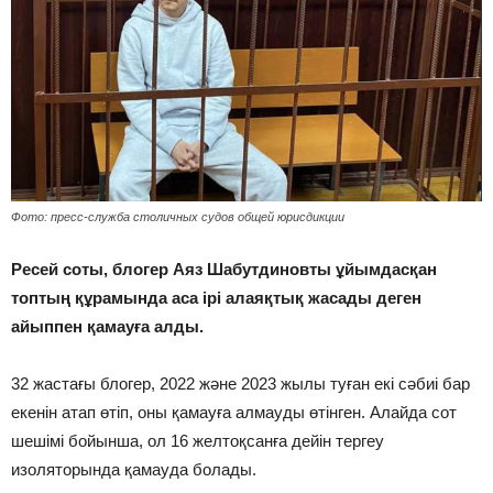
Фото: пресс-служба столичных судов общей юрисдикции
Ресей соты, блогер Аяз Шабутдиновты ұйымдасқан
топтың құрамында аса ірі алаяқтық жасады деген
айыппен қамауға алды.
32 жастағы блогер, 2022 және 2023 жылы туған екі сәбиі бар
екенін атап өтіп, оны қамауға алмауды өтінген. Алайда сот
шешімі бойынша, ол 16 желтоқсанға дейін тергеу
изоляторында қамауда болады.