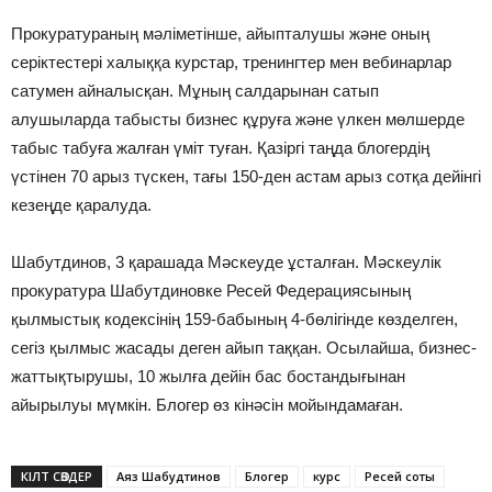
Прокуратураның мәліметінше, айыпталушы және оның
серіктестері халыққа курстар, тренингтер мен вебинарлар
сатумен айналысқан. Мұның салдарынан сатып
алушыларда табысты бизнес құруға және үлкен мөлшерде
табыс табуға жалған үміт туған. Қазіргі таңда блогердің
үстінен 70 арыз түскен, тағы 150-ден астам арыз сотқа дейінгі
кезеңде қаралуда.
Шабутдинов, 3 қарашада Мәскеуде ұсталған. Мәскеулік
прокуратура Шабутдиновке Ресей Федерациясының
қылмыстық кодексінің 159-бабының 4-бөлігінде көзделген,
сегіз қылмыс жасады деген айып таққан. Осылайша, бизнес-
жаттықтырушы, 10 жылға дейін бас бостандығынан
айырылуы мүмкін. Блогер өз кінәсін мойындамаған.
КІЛТ СӨЗДЕР
Аяз Шабудтинов
Блогер
курс
Ресей соты