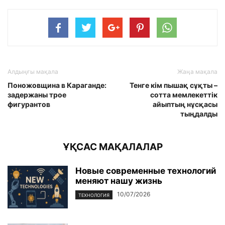
Алдыңғы мақала
Жаңа мақала
Поножовщина в Караганде:
Тенге кім пышақ сұқты –
задержаны трое
сотта мемлекеттік
фигурантов
айыптың нұсқасы
тыңдалды
ҰҚСАС МАҚАЛАЛАР
Новые современные технологий
меняют нашу жизнь
10/07/2026
ТЕХНОЛОГИЯ