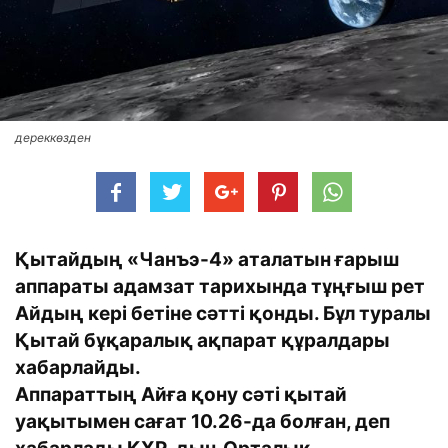
дереккөзден
Қытайдың «Чанъэ-4» аталатын ғарыш
аппараты адамзат тарихында тұңғыш рет
Айдың кері бетіне сәтті қонды. Бұл туралы
Қытай бұқаралық ақпарат құралдары
хабарлайды.
Аппараттың Айға қону сәті қытай
уақытымен сағат 10.26-да болған, деп