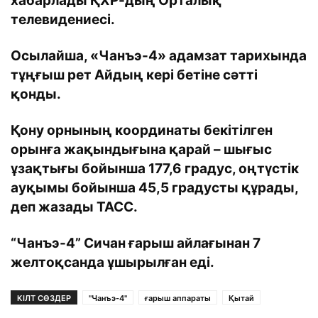
хабарлады ҚХР-дың Орталық
телевидениесі.
Осылайша, «Чанъэ-4» адамзат тарихында
тұңғыш рет Айдың кері бетіне сәтті
қонды.
Қону орнының координаты бекітілген
орынға жақындығына қарай – шығыс
ұзақтығы бойынша 177,6 градус, оңтүстік
ауқымы бойынша 45,5 градусты құрады,
деп жазады ТАСС.
“Чанъэ-4” Сичан ғарыш айлағынан 7
желтоқсанда ұшырылған еді.
КІЛТ СӨЗДЕР
"Чанъэ-4"
ғарыш аппараты
Қытай