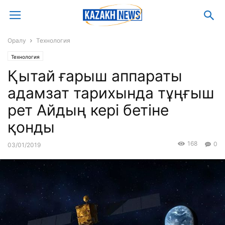
Оралу
Технология
Технология
Қытай ғарыш аппараты
адамзат тарихында тұңғыш
рет Айдың кері бетіне
қонды
168
0
03/01/2019