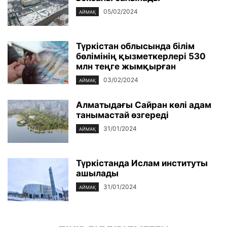
05/02/2024
АЙМАҚ
Түркістан облысында білім
бөлімінің қызметкерлері 530
млн теңге жымқырған
03/02/2024
АЙМАҚ
Алматыдағы Сайран көлі адам
танымастай өзгереді
31/01/2024
АЙМАҚ
Түркістанда Ислам институты
ашылады
31/01/2024
АЙМАҚ