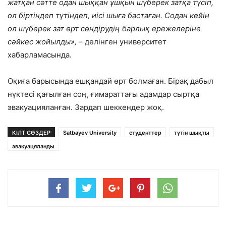
жатқан сәтте одан шыққан ұшқын шүберек затқа түсіп,
ол біртіндеп түтіндеп, иісі шыға бастаған. Содан кейін
ол шүберек зат өрт сөндірудің барлық ережелеріне
сәйкес жойылды»,
– делінген университет
хабарламасында.
Оқиға барысында ешқандай өрт болмаған. Бірақ дабыл
нүктесі қағылған соң, ғимараттағы адамдар сыртқа
эвакуацияланған. Зардап шеккендер жоқ.
КІЛТ СӨЗДЕР
Satbayev University
студенттер
түтін шықты
эвакуацяланды