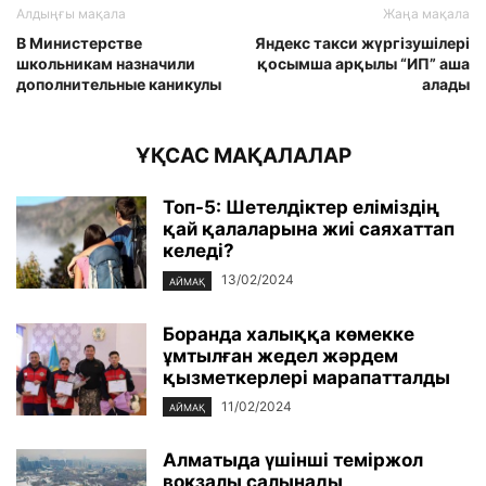
Алдыңғы мақала
Жаңа мақала
В Министерстве
Яндекс такси жүргізушілері
школьникам назначили
қосымша арқылы “ИП” аша
дополнительные каникулы
алады
ҰҚСАС МАҚАЛАЛАР
Топ-5: Шетелдіктер еліміздің
қай қалаларына жиі саяхаттап
келеді?
13/02/2024
АЙМАҚ
Боранда халыққа көмекке
ұмтылған жедел жәрдем
қызметкерлері марапатталды
11/02/2024
АЙМАҚ
Алматыда үшінші теміржол
вокзалы салынады