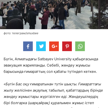
фото: телеграм/smuxbee
Бүгін, Алматыдағы Satbayev University қабырғасында
эвакуация жарияланды. Себебі, жөндеу жұмысы
барысында ғимараттың сол қабаты түтіндеп кеткен.
«Бүгін Бас оқу ғимаратынан түтін шықты. Ғимараттағы
жылу желісінен ақаулық табылып, қабаттардың бірінде
жөндеу жұмыстары жүргізілген еді. Жөндеушілердің
бірі болгарка (шарқайрақ) құралымен жұмыс істеп