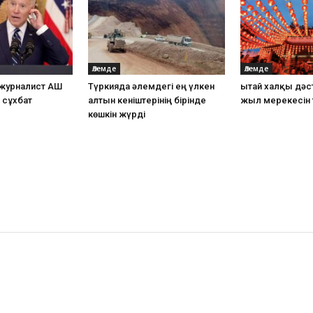
Әлемде
Әлемде
 журналист АҚШ
Түркияда әлемдегі ең үлкен
Қытай халқы дәс
 сұхбат
алтын кеніштерінің бірінде
жыл мерекесін 
көшкін жүрді