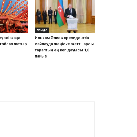
Әлемде
түрлі жаңа
Ильхам Әлиев президенттік
тойлап жатыр
сайлауда жеңіске жетті. Қарсы
тараптың ең көп дауысы 1,8
пайыз