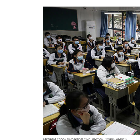
Мұғалім сабақ түсіндіріп тұр. Қытай, Ухань қаласы.