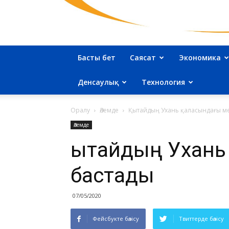
Басты бет
Саясат
Экономика
Денсаулық
Технология
Оралу
Әлемде
Қытайдың Ухань қаласындағы м
Әлемде
Қытайдың Ухан
бастады
07/05/2020
Фейсбукте бөлісу
Твиттерде бөлісу