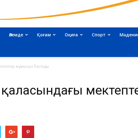
Әлемде
Қоғам
Оқиға
Спорт
Мәдени
kazakhnews.kz
ектептер жұмысын бастады
ь қаласындағы мектеп
–
Қазақстан