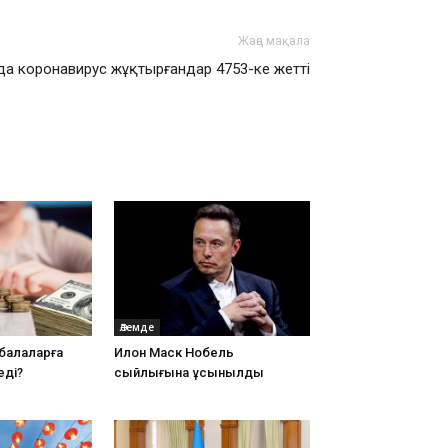
Жаңа мақала
а коронавирус жұқтырғандар 4753-ке жетті
Әлемде
балаларға
Илон Маск Нобель
еді?
сыйлығына ұсынылды