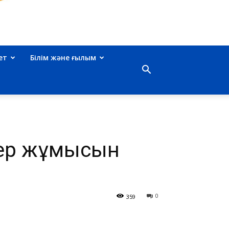
ет
Білім және ғылым
тер жұмысын
0
359