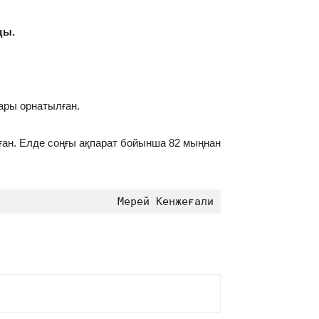
ды.
ары орнатылған.
ған. Елде соңғы ақпарат бойынша 82 мыңнан
Мерей Кенжеғали