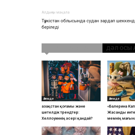
Алдыңғы мақала
Түркістан облысында судан зардап шеккенд
беріледі
ҰҚСАС МАҚАЛАЛАР
ДӘЛ ОСЫ 
Әлемде
Әлемде
Қазақстан қоғамы және
«Балерина Кап
шетелдік трендтер:
Жасанды инте
Хеллоуиннің әсері қандай?
мемнің мағын