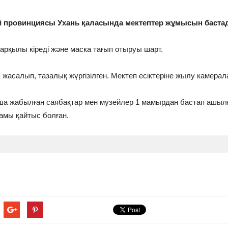
й провинциясы Ухань қаласында мектептер жұмысын баста
арқылы кіреді және маска тағып отыруы шарт.
асалып, тазалық жүргізілген. Мектеп есіктеріне жылу камерал
ша жабылған саябақтар мен музейлер 1 мамырдан бастап ашыл
амы қайтыс болған.