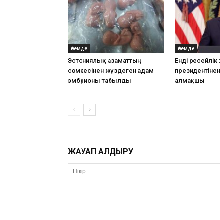
Әлемде
Әлемде
Эстониялық азаматтың
Енді ресейлік
сөмкесінен жүздеген адам
президентінен
эмбрионы табылды
алмақшы
ЖАУАП ҚАЛДЫРУ