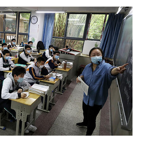
және
әлем
жаңалықтары