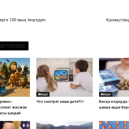
ерге 100 мың теңгеден
Қазақстанд
АВТОРДІКІ
Әлемде
Әлемде
учино»:
Что смотрят наши дети?￼
Басқа елдерде 
ллект жасаған
қанша ақша бер
асы қандай