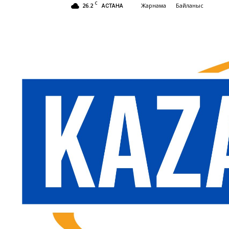
C
26.2
Жарнама
Байланыс
АСТАНА