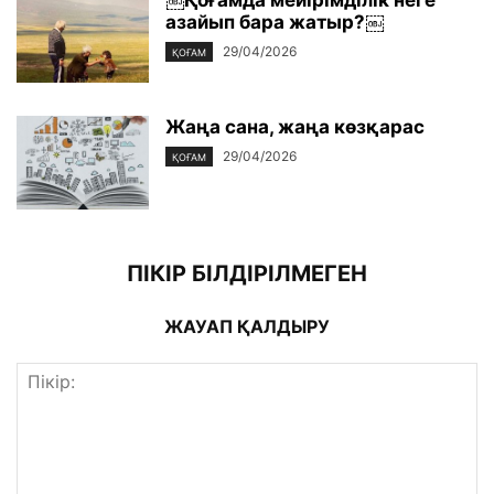
азайып бара жатыр?￼
29/04/2026
ҚОҒАМ
Жаңа сана, жаңа көзқарас
29/04/2026
ҚОҒАМ
ПІКІР БІЛДІРІЛМЕГЕН
ЖАУАП ҚАЛДЫРУ