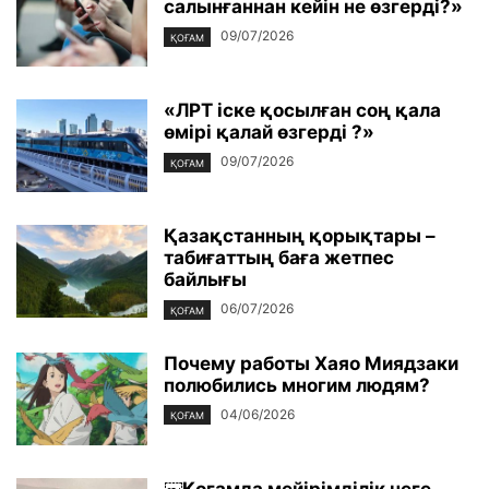
салынғаннан кейін не өзгерді?»
09/07/2026
ҚОҒАМ
«ЛРТ іске қосылған соң қала
өмірі қалай өзгерді ?»
09/07/2026
ҚОҒАМ
Қазақстанның қорықтары –
табиғаттың баға жетпес
байлығы
06/07/2026
ҚОҒАМ
Почему работы Хаяо Миядзаки
полюбились многим людям?
04/06/2026
ҚОҒАМ
￼Қоғамда мейірімділік неге