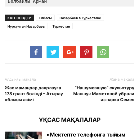
Белбайлы Арман
КІЛТ СӨЗДЕР
Елбасы
Назарбаев в Туркестане
Нурсултан Назарбаев
Туркестан
Алдыңғы мақала
Жаңа мақала
Жас мамандар даярлауға
“Нашумевшую” скульптуру
178 грант бөлінді – Атырау
Маншук Маметовой убрали
облысы әкімі
из парка Семея
ҰҚСАС МАҚАЛАЛАР
«Мектепте телефонға тыйым