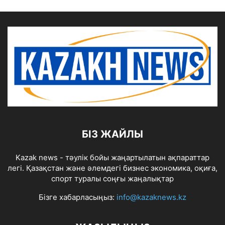
БІЗ ЖАЙЛЫ
Kazak news - тәулік бойы жаңартылатын ақпараттар
легі. Қазақстан және әлемдегі бизнес экономика, оқиға,
спорт туралы соңғы жаңалықтар
Бізге хабарласыңыз:
info@kazaknews.kz